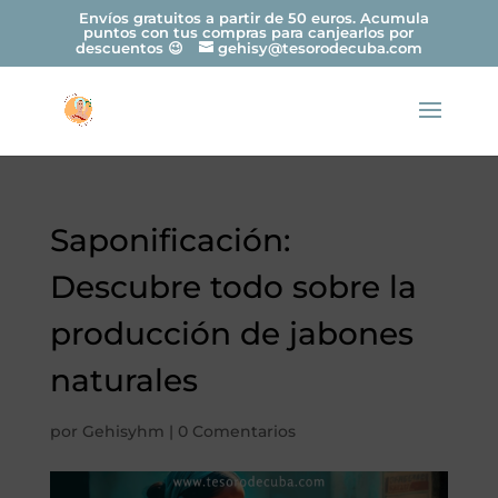
Envíos gratuitos a partir de 50 euros. Acumula
puntos con tus compras para canjearlos por
descuentos 😉
gehisy@tesorodecuba.com
Saponificación:
Descubre todo sobre la
producción de jabones
naturales
por
Gehisyhm
|
0 Comentarios