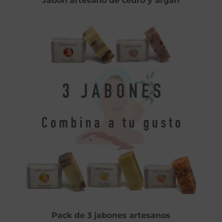
Jabón artesano de cedro y argán
Pack de 3 jabones artesanos