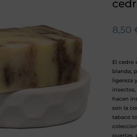
cedr
8,50
El cedro 
blanda, p
ligereza 
insectos,
hacen ins
son la co
tabaco to
coleccion
puertas, 