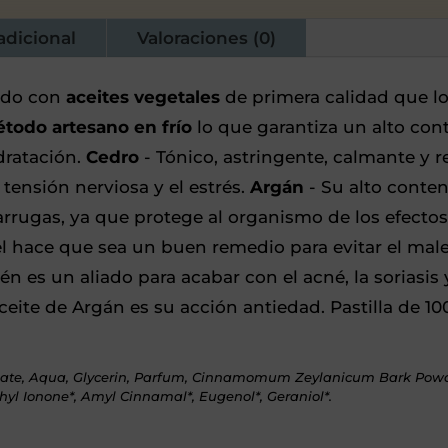
adicional
Valoraciones (0)
rado con
aceites vegetales
de primera calidad que l
todo artesano en frío
lo que garantiza un alto co
dratación.
Cedro
- Tónico, astringente, calmante y r
a tensión nerviosa y el estrés.
Argán
- Su alto conten
rrugas, ya que protege al organismo de los efectos n
el hace que sea un buen remedio para evitar el male
n es un aliado para acabar con el acné, la soriasis
ceite de Argán es su acción antiedad. Pastilla de 100
coate, Aqua, Glycerin, Parfum, Cinnamomum Zeylanicum Bark Pow
hyl Ionone*, Amyl Cinnamal*, Eugenol*, Geraniol*.