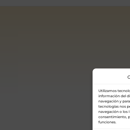
G
Utilizamos tecnol
información del d
navegación y para
tecnologías nos 
navegación o los ID
consentimiento, p
funciones.