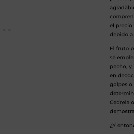
agradable
comprende
el precio
debido a 
El fruto
se emple
pecho, y 
en decocc
golpes o 
determi
Cedrela 
demostra
¿Y enton