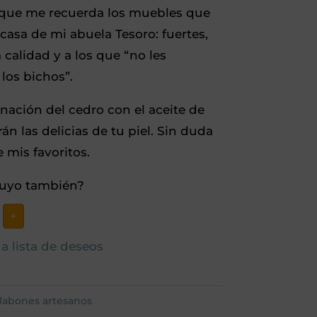
que me recuerda los muebles que
casa de mi abuela Tesoro: fuertes,
calidad y a los que “no les
los bichos”.
nación del cedro con el aceite de
án las delicias de tu piel. Sin duda
 mis favoritos.
 tuyo también?
n
+
sano
o
a lista de deseos
n
idad
Jabones artesanos