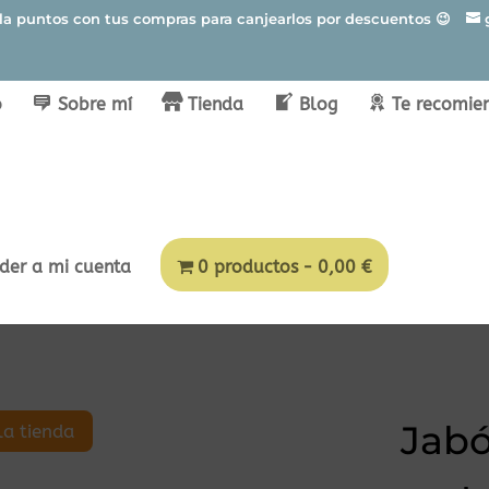
ula puntos con tus compras para canjearlos por descuentos 😉
o
Sobre mí
Tienda
Blog
Te recomie
der a mi cuenta
0 productos
0,00 €
Jabó
la tienda