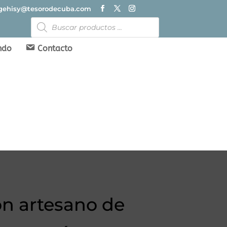
gehisy@tesorodecuba.com
Búsqueda
de
productos
ndo
Contacto
n artesano de